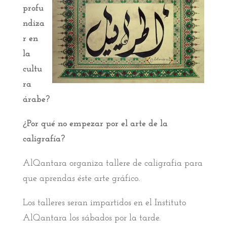
profu
ndiza
r en
la
cultu
ra
árabe?
¿Por qué no empezar por el arte de la
caligrafía?
AlQantara organiza tallere de caligrafia para
que aprendas éste arte gráfico.
Los talleres seran impartidos en el Instituto
AlQantara los sábados por la tarde.