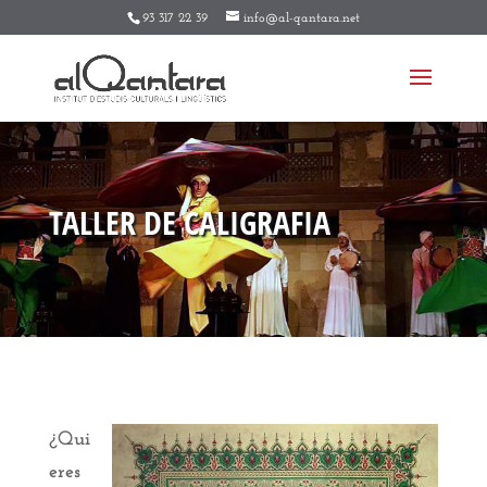
93 317 22 39
info@al-qantara.net
TALLER DE CALIGRAFIA
¿Qui
eres