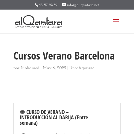
93 317 22 39
info@al-qantara.net
Cursos Verano Barcelona
por
Mohamed
|
May 6, 2025
|
Uncategorized
🟠 CURSO DE VERANO –
INTRODUCCIÓN AL DARIJA (Entre
semana)