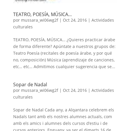
TEATRO, POESÍA, MÚSICA…
por
mussara_wi06wg2f
|
Oct 24, 2016
|
Actividades
culturales
TEATRO, POESÍA, MÚSICA… ¿Quieres practicar árabe
de forma diferente? Apúntate a nuestros grupos de:
Teatro Poesía (recitales de poesía árabe, y por qué
no, composición) Música (aprendizaje de canciones,
etc… etc… Admitimos cualquier sugerencia que se...
Sopar de Nadal
por
mussara_wi06wg2f
|
Oct 24, 2016
|
Actividades
culturales
Sopar de Nadal Cada any, a Alqantara celebrem els
Nadals tant amb els nostres alumnes actuals, com
amb els amics i alumnes dels cursos d’estiu i de
cursos anteriors. Enguany, va ser el dimarts 16 de